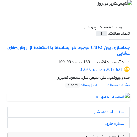
نویسنده =
مهدی پیوندی
تعداد مقالات:
1
جداسازی یون Cu+2 موجود در پساب‌ها با استفاده از روش-های
غشایی
دوره 7، شماره 24، پاییز 1391، صفحه
99-109
10.22075/chem.2017.621
مهدی پیوندی، علی حقیقی‌اصل، مسعود نصیری
مشاهده مقاله
اصل مقاله
2.22 M
مقالات آماده انتشار
شماره جاری
شماره‌های پیشین نشریه