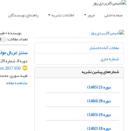
صفحه اصلی
مرور
اطلاعات نشریه
راهنمای نویسندگان
نویسنده =
طیب
تعداد مقالات:
1
مقالات آماده انتشار
سنتز غربال مولکولی SAPO-34 نانوساختار با بکارگیری قالب ترکیبی TEA و MOR با نسبت متغیر جهت استفاده د
شماره جاری
دوره 8، شماره 28، پاییز 1392، صفحه
em.2017.650
شماره‌های پیشین نشریه
طیبه سوری، محمد
مشاهده مقاله
دوره 21 (1405)
دوره 20 (1404)
دوره 19 (1403)
دوره 18 (1402)