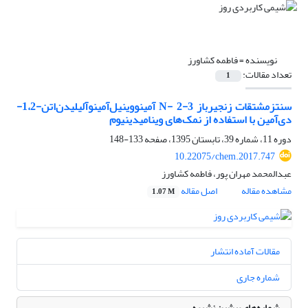
نویسنده =
فاطمه کشاورز
تعداد مقالات:
1
سنتزمشتقات زنجیرباز N- 2-3 آمینو‌وینیل‌آمینو‌آلیلیدن‌اتن-1،2-
دی‌آمین با استفاده از نمک‌های وینامیدینیوم
دوره 11، شماره 39، تابستان 1395، صفحه
133-148
10.22075/chem.2017.747
عبدالمحمد مهران پور، فاطمه کشاورز
مشاهده مقاله
اصل مقاله
1.07 M
مقالات آماده انتشار
شماره جاری
شماره‌های پیشین نشریه