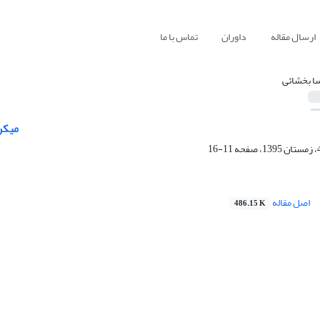
ارسال مقاله
داوران
تماس با ما
ا بخشائی
n2SnO4
11-16
اصل مقاله
486.15 K