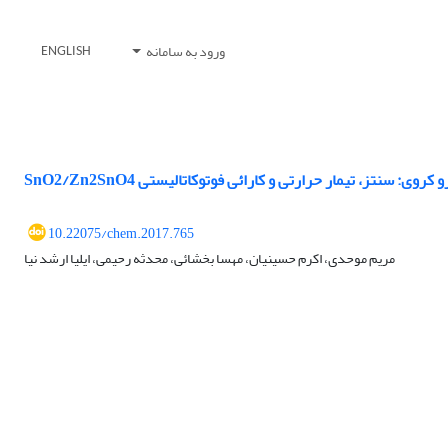
ورود به سامانه
ENGLISH
SnO2/Z میکرو کروی: سنتز، تیمار حرارتی و کارائی فوتوکاتالیستی
10.22075/chem.2017.765
مریم موحدی، اکرم حسینیان، مهسا بخشائی، محدثه رحیمی، ایلیا ارشد نیا