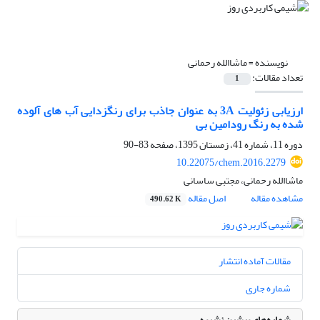
نویسنده =
ماشاالله رحمانی
تعداد مقالات:
1
ارزیابی زئولیت 3A به عنوان جاذب برای رنگزدایی آب های آلوده
شده به رنگ رودامین بی
دوره 11، شماره 41، زمستان 1395، صفحه
83-90
10.22075/chem.2016.2279
ماشاالله رحمانی، مجتبی ساسانی
مشاهده مقاله
اصل مقاله
490.62 K
مقالات آماده انتشار
شماره جاری
شماره‌های پیشین نشریه