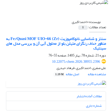
نویسنده =
احمد اکبری
تعداد مقالات:
1
سنتز و شناسایی نانوکامپوزیت Fe/Quasi MOF UIO-66 (Zr) به
منظور حذف رنگزای متیلن بلو از محلول آبی آن و بررسی مدل های
سینتیک
دوره 21، شماره 78، بهار 1405، صفحه
55-76
10.22075/chem.2026.38955.2396
علی صفری، احمد اکبری، فرهاد حیدری
مشاهده مقاله
اصل مقاله
1.19 M
مقالات آماده انتشار
شماره جاری