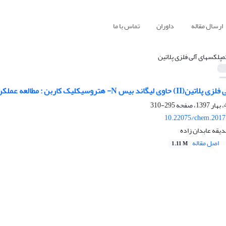
ارسال مقاله
داوران
تماس با ما
مپلکسهای آلی فلزی پلاتین
ه‌‌ عملکرد کاتالیزوری در هیدروسیلیل‌دار کردن کتون‌های α،β- غیر‌اشباع
295-310
10.22075/chem.2017
قه عابدان زاده
اصل مقاله
1.11 M