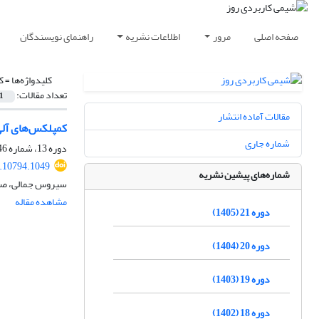
صفحه اصلی
مرور
اطلاعات نشریه
راهنمای نویسندگان
کلیدواژه‌ها =
ک
تعداد مقالات:
1
مقالات آماده انتشار
کمپلکس‌های آلی فلزی پلاتین(II) حاوی لیگاند بیس N- هتروسیکلیک کاربن : مطالع
شماره جاری
دوره 13، شماره 46، بهار 1397، صفحه
.10794.1049
شماره‌های پیشین نشریه
سیروس جمالی، صدی
مشاهده مقاله
دوره 21 (1405)
دوره 20 (1404)
دوره 19 (1403)
دوره 18 (1402)