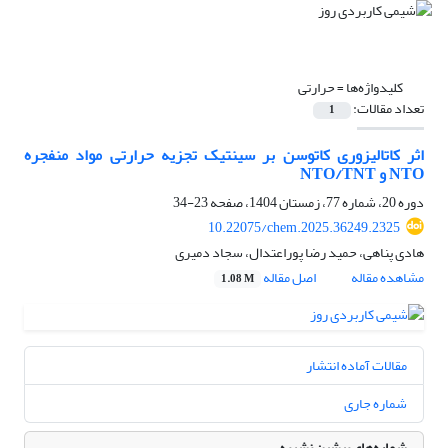
کلیدواژه‌ها =
حرارتی
تعداد مقالات:
1
اثر کاتالیزوری کاتوسن بر سینتیک تجزیه حرارتی مواد منفجره
NTO و NTO/TNT
دوره 20، شماره 77، زمستان 1404، صفحه
23-34
10.22075/chem.2025.36249.2325
هادی پناهی، حمید رضا پوراعتدال، سجاد دمیری
مشاهده مقاله
اصل مقاله
1.08 M
مقالات آماده انتشار
شماره جاری
شماره‌های پیشین نشریه