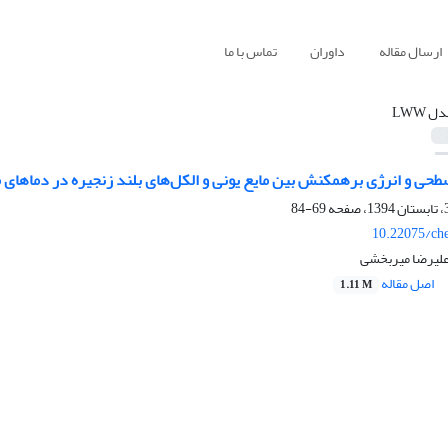
ارسال مقاله
داوران
تماس با ما
ل LWW
 و انرژی برهمکنش بین مایع یونی و الکل‌های بلند زنجیره در دماهای 
69-84
10.22075/ch
علیرضا میربخشی
اصل مقاله
1.11 M