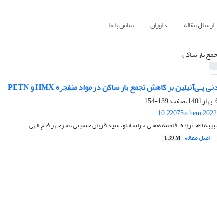
ارسال مقاله
داوران
تماس با ما
جمع بار ساکن
 پلی‌آنیلین بر کاهش تجمع بار ساکن در مواد منفجره HMX و PETN
139-154
10.22075/chem.2022
حبیبه لطف زاده، فاطمه همتی خراسانلو، سید قربان حسینی، منوچهر فتح الهی
اصل مقاله
1.39 M