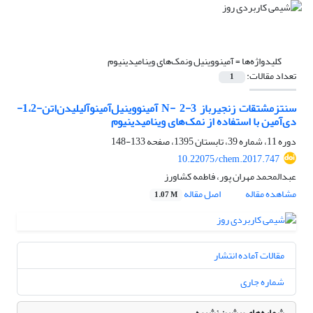
کلیدواژه‌ها =
آمینو‌وینیل ونمک‌های وینامیدینیوم
تعداد مقالات:
1
سنتزمشتقات زنجیرباز N- 2-3 آمینو‌وینیل‌آمینو‌آلیلیدن‌اتن-1،2-
دی‌آمین با استفاده از نمک‌های وینامیدینیوم
دوره 11، شماره 39، تابستان 1395، صفحه
133-148
10.22075/chem.2017.747
عبدالمحمد مهران پور، فاطمه کشاورز
مشاهده مقاله
اصل مقاله
1.07 M
مقالات آماده انتشار
شماره جاری
شماره‌های پیشین نشریه