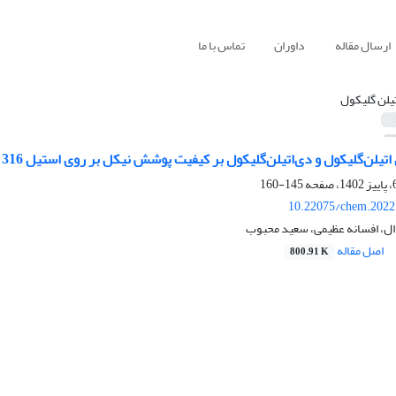
ارسال مقاله
داوران
تماس با ما
تیلن گلیکول
ن‌گلیکول و دی‌اتیلن‌گلیکول بر کیفیت پوشش نیکل بر روی استیل 316 به روش رسوب‌دهی الکترولیتی
145-160
10.22075/chem.2022
ال، افسانه عظیمی، سعید محبوب
اصل مقاله
800.91 K