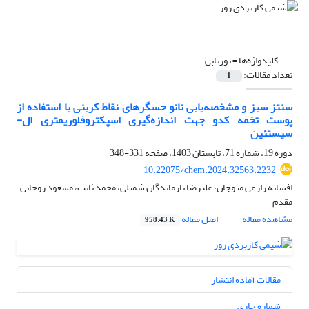
کلیدواژه‌ها =
نورتابی
تعداد مقالات:
1
سنتز سبز و مشخصه‌یابی نانو حسگرهای نقاط کربنی با استفاده از
پوست تخمه کدو جهت اندازه‌گیری اسپکتروفلوریمتری ال-
سیستئین
دوره 19، شماره 71، تابستان 1403، صفحه
331-348
10.22075/chem.2024.32563.2232
افسانه زارعی منوجان، علیرضا بازماندگان شمیلی، محمد ثابت، مسعود روحانی
مقدم
مشاهده مقاله
اصل مقاله
958.43 K
مقالات آماده انتشار
شماره جاری