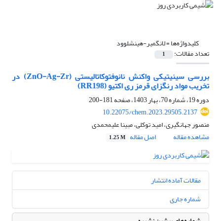
کلیدواژه‌ها =
لانگمیر-هینشلوود
تعداد مقالات:
1
بررسی سینیتیکی واکنش نانوفتوکاتالیستی (ZnO-Ag-Zr) در
تخریب مواد رنگزای قرمز ری اکتیو (RR198)
دوره 19، شماره 70، بهار 1403، صفحه
181-200
10.22075/chem.2023.29505.2137
منصور جهانگیری، امید توکلی، مبینا علیمحمدی
مشاهده مقاله
اصل مقاله
1.25 M
مقالات آماده انتشار
شماره جاری
شماره‌های پیشین نشریه