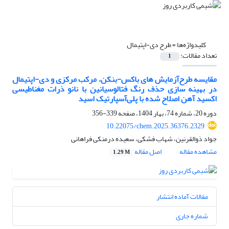
کلیدواژه‌ها =
طرح دی-اپتیمال
تعداد مقالات:
1
مقایسه طرح‌آزمایش های باکس-بنکن، مرکب مرکزی و دی-اپتیمال
در بهینه سازی حذف رنگ فتالوسیانین با نانو ذرات مغناطیسی
اکسید آهن اصلاح شده با پلی‌آسپارتیک اسید
دوره 20، شماره 74، بهار 1404، صفحه
339-356
10.22075/chem.2025.36376.2329
جواد ذوالقرنین، شهاب فشکی، سعیده درمنکی فراهانی
مشاهده مقاله
اصل مقاله
1.29 M
مقالات آماده انتشار
شماره جاری