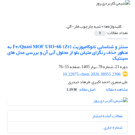
کلیدواژه‌ها =
شبه چارچوب فلز-آلی
تعداد مقالات:
1
سنتز و شناسایی نانوکامپوزیت Fe/Quasi MOF UIO-66 (Zr) به
منظور حذف رنگزای متیلن بلو از محلول آبی آن و بررسی مدل های
سینتیک
دوره 21، شماره 78، بهار 1405، صفحه
55-76
10.22075/chem.2026.38955.2396
علی صفری، احمد اکبری، فرهاد حیدری
مشاهده مقاله
اصل مقاله
1.19 M
مقالات آماده انتشار
شماره جاری