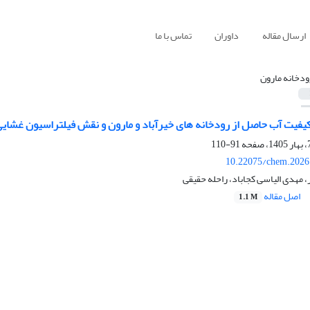
ارسال مقاله
داوران
تماس با ما
ودخانه مارون
یفیت آب حاصل از رودخانه های خیرآباد و مارون و نقش فیلتراسیون غشایی
91-110
10.22075/chem.2026
 مهدی الیاسی کجاباد، راحله حقیقی
اصل مقاله
1.1 M