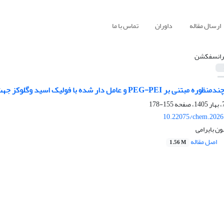
ارسال مقاله
داوران
تماس با ما
رانسفکشن
ا فولیک اسید وگلوکز جهت انتقال هدفمند قطعات ژنی به سلول‌های سرطانی Hs-578T
155-178
10.22075/chem.2026
ن بایرامی
اصل مقاله
1.56 M