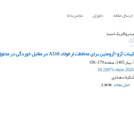
ارسال مقاله
داوران
تماس با ما
یدروکلریک اسید
متین برای محافظت از فولاد A516 در مقابل خوردگی در محلول هیدروکلریک اسید
179-196
10.22075/chem.2026
کیلا دهنادی
اصل مقاله
1.36 M