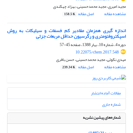
مجید امیری، مجید محمدحسینی، بهزاد چهکندی
مشاهده مقاله
اصل مقاله
158.5 K
اندازه گیری همزمان مقادیر کم فسفات و سیلیکات به روش
اسپکتروفتومتری و رگرسیون حداقل مربعات جزئی
دوره 4، شماره 10، بهار 1388، صفحه
45-57
10.22075/chem.2017.548
مهدی نکوئی، مجید محمدحسینی، حسن باقری
مشاهده مقاله
اصل مقاله
239.34 K
مقالات آماده انتشار
شماره جاری
شماره‌های پیشین نشریه
دوره 21 (1405)