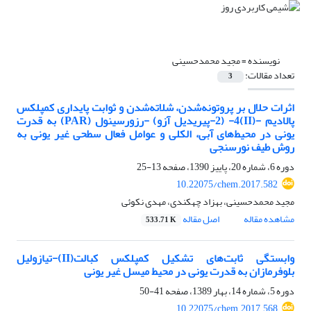
نویسنده =
مجید محمدحسینی
تعداد مقالات:
3
اثرات حلال بر پروتونه‌شدن، شلاته‌شدن و ثوابت پایداری کمپلکس‌
پالادیم -(II)4- (2-پیریدیل آزو) -رزورسینول (PAR) به قدرت
یونی در محیط‌های آبی، الکلی و عوامل فعال سطحی غیر یونی به
روش طیف نورسنجی
دوره 6، شماره 20، پاییز 1390، صفحه
13-25
10.22075/chem.2017.582
مجید محمدحسینی، بهزاد چهکندی، مهدی نکوئی
مشاهده مقاله
اصل مقاله
533.71 K
وابستگی ثابت‌های تشکیل کمپلکس کبالت(II)-تیازولیل
بلوفرمازان به قدرت یونی در محیط میسل غیر یونی
دوره 5، شماره 14، بهار 1389، صفحه
41-50
10.22075/chem.2017.568