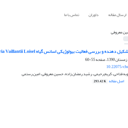
ارسال مقاله
داوران
تماس با ما
ن معروفی
و بررسی فعالیت بیولوژیکی اسانس گیاه Fumaria Vaillantii Loisel استان کردستان در ایران
55-60
10.22075/ch
وبه فتاحی، کریم رحیمی، رشید رمضان زاده، حسین معروفی، امین رستمی
اصل مقاله
293.42 K