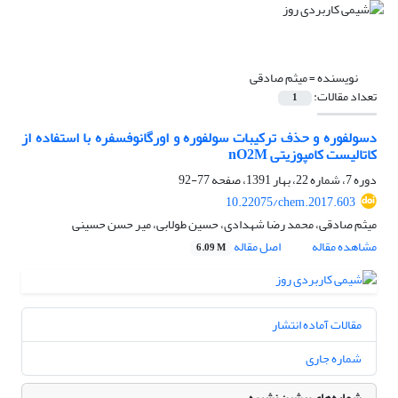
نویسنده =
میثم صادقی
تعداد مقالات:
1
دسولفوره و حذف ترکیبات سولفوره و اورگانوفسفره با استفاده از
کاتالیست کامپوزیتی M‏nO2
دوره 7، شماره 22، بهار 1391، صفحه
77-92
10.22075/chem.2017.603
میثم صادقی، محمد رضا شهدادی، حسین طولابی، میر حسن حسینی
مشاهده مقاله
اصل مقاله
6.09 M
مقالات آماده انتشار
شماره جاری
شماره‌های پیشین نشریه