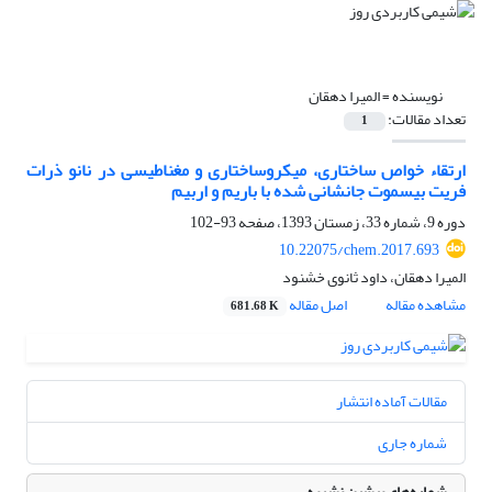
نویسنده =
المیرا دهقان
تعداد مقالات:
1
ارتقاء خواص ساختاری، میکروساختاری و مغناطیسی در نانو ذرات
فریت بیسموت جانشانی شده با باریم و اربیم
دوره 9، شماره 33، زمستان 1393، صفحه
93-102
10.22075/chem.2017.693
المیرا دهقان، داود ثانوی خشنود
مشاهده مقاله
اصل مقاله
681.68 K
مقالات آماده انتشار
شماره جاری
شماره‌های پیشین نشریه