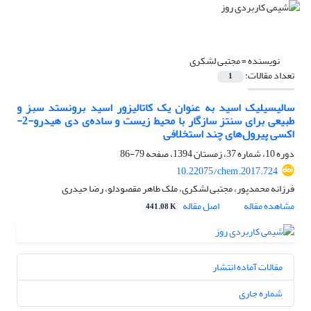
نویسنده =
مجتبی لشکری
تعداد مقالات:
1
سالیسیلیک اسید به عنوان یک کاتالیزور اسید برونستد سبز و
طبیعی برای سنتز سازگار با محیط زیست و ساده‌ی دی هیدرو-2-
اکسی پیرول‌های چند استخلافی
دوره 10، شماره 37، زمستان 1394، صفحه
79-86
10.22075/chem.2017.724
فرزانه محمدپور، مجتبی لشکری، ملک طاهر مقصودلو، رضا حیدری
مشاهده مقاله
اصل مقاله
441.08 K
مقالات آماده انتشار
شماره جاری