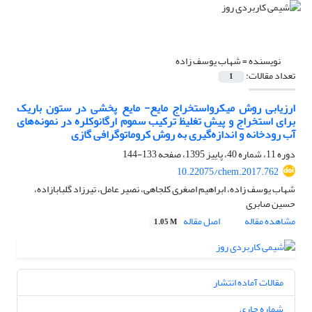
نویسنده =
شهاب یوسف زاده
تعداد مقالات:
1
ارزیابی روش میکرواستخراج مایع- مایع پخشی در ستون باریک
برای استخراج و پیش تغلیظ ترکیب سموم ارگانوکلره در نمونه‌های
آب رودخانه و اندازه‌گیری به روش کروماتوگرافی گازی
دوره 11، شماره 40، پاییز 1395، صفحه
133-144
10.22075/chem.2017.762
شهاب یوسف زاده، ابراهیم اصغری کلجاهی، نصیر عامل، تیرزاد گلبابازاده،
حسین صابری
مشاهده مقاله
اصل مقاله
1.05 M
مقالات آماده انتشار
شماره جاری