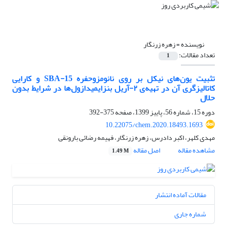
نویسنده =
زهره زرنگار
تعداد مقالات:
1
تثبیت یون‌های نیکل بر روی نانومزوحفره SBA-15 و کارایی
کاتالیزگری آن در تهیه‌ی ۲-آریل بنزایمیدازول‌ها در شرایط بدون
حلال
دوره 15، شماره 56، پاییز 1399، صفحه
375-392
10.22075/chem.2020.18493.1693
مهدی کلهر، اکبر دادرس، زهره زرنگار، فهیمه رضائی بارونقی
مشاهده مقاله
اصل مقاله
1.49 M
مقالات آماده انتشار
شماره جاری