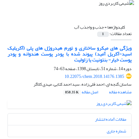
کلیدواژه‌ها =
جذب و واجذب آب
تعداد مقالات:
1
ویژگی های میکرو ساختاری و تورم هیدروژل های پلی (آکریلیک
اسید-آکریل آمید) پیوند شده با پودر پوست هندوانه و پودر
پوست خیار- بنتونیت یا زئولیت
دوره 14، شماره 51، تابستان 1398، صفحه
63-74
10.22075/chem.2018.14176.1385
ساسان گنجه ای، احمد قلی زاده، سید احمد کتابی، مهدی کلاگر
مشاهده مقاله
اصل مقاله
858.35 K
مقالات آماده انتشار
شماره جاری