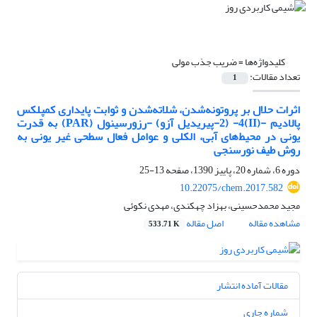
کلیدواژه‌ها =
ضریب جذب مولی
تعداد مقالات:
1
اثرات حلال بر پروتونه‌شدن، شلاته‌شدن و ثوابت پایداری کمپلکس‌
پالادیم -(II)4- (2-پیریدیل آزو) -رزورسینول (PAR) به قدرت
یونی در محیط‌های آبی، الکلی و عوامل فعال سطحی غیر یونی به
روش طیف نورسنجی
دوره 6، شماره 20، پاییز 1390، صفحه
13-25
10.22075/chem.2017.582
مجید محمدحسینی، بهزاد چهکندی، مهدی نکوئی
مشاهده مقاله
اصل مقاله
533.71 K
مقالات آماده انتشار
شماره جاری