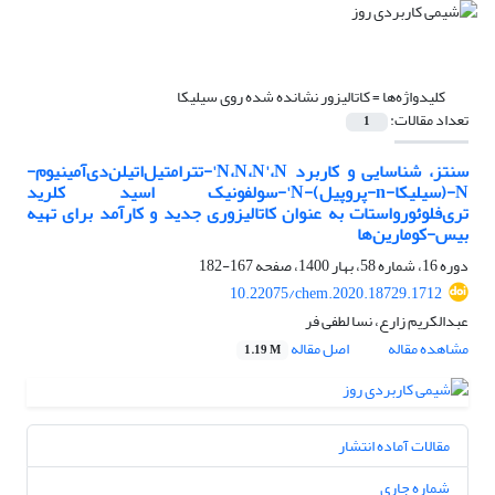
کلیدواژه‌ها =
کاتالیزور نشانده شده روی سیلیکا
تعداد مقالات:
1
سنتز، شناسایی و کاربرد N،N،N'،N'-تترامتیل‌اتیلن‌دی‌آمینیوم-
N-(سیلیکا-n-پروپیل)-N'-سولفونیک اسید کلرید
تری‌فلوئورواستات به عنوان کاتالیزوری جدید و کارآمد برای تهیه
بیس-کومارین‌ها
دوره 16، شماره 58، بهار 1400، صفحه
167-182
10.22075/chem.2020.18729.1712
عبدالکریم زارع، نسا لطفی فر
مشاهده مقاله
اصل مقاله
1.19 M
مقالات آماده انتشار
شماره جاری