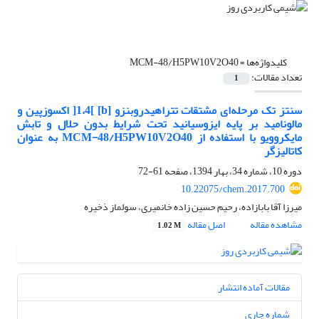
کلیدواژه‌ها =
MCM-48/H5PW10V2O40
تعداد مقالات:
1
سنتز تک مرحله‌ای مشتقات تتراهیدروبنزو [b] ]1،4[ اکسوزپین و
مالونامید بر پایه ایزوسیانید تحت شرایط بدون حلال و تابش
مایکروویو با استفاده از MCM-48/H5PW10V2O40 به عنوان
کاتالیزگر
دوره 10، شماره 34، بهار 1394، صفحه
61-72
10.22075/chem.2017.700
میرزا آقا بابازاده، رحیم حسین زاده خانمیری، سولماز ذخیره
مشاهده مقاله
اصل مقاله
1.02 M
مقالات آماده انتشار
شماره جاری