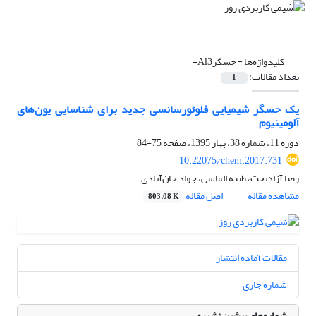
کلیدواژه‌ها =
حسگرAl3+
تعداد مقالات:
1
یک حسگر شیمیایی فلوئورسانسی جدید برای شناسایی یون‌های
آلومینیوم
دوره 11، شماره 38، بهار 1395، صفحه
75-84
10.22075/chem.2017.731
رضا آزادبخت، طیبه الماسی، جواد خان‌آبادی
مشاهده مقاله
اصل مقاله
803.08 K
مقالات آماده انتشار
شماره جاری
شماره‌های پیشین نشریه