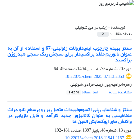
نویسنده =
زینب مرادی شوئیلی
تعداد مقالات:
2
سنتز بهینه چارچوب‌ ایمیدازولات زئولیتی-67 و استفاده از آن به
عنوان نانوزیم مقلد پراکسیداز برای سنجش رنگ سنجی هیدروژن
پراکسید
دوره 20، شماره 75، تابستان 1404، صفحه
49-64
10.22075/chem.2025.37113.2353
زهره ابراهیم پور، زینب مرادی شوئیلی
مشاهده مقاله
اصل مقاله
1.42 M
سنتز و شناسایی پلی اکسومولیبدات متصل بر روی سطح نانو ذرات
مغناطیسی به عنوان کاتالیزور جدید کارآمد و قابل بازیابی در
واکنش های اپوکسایش الفین ها
دوره 13، شماره 48، پاییز 1397، صفحه
181-192
10.22075/chem.2018.11941.1157