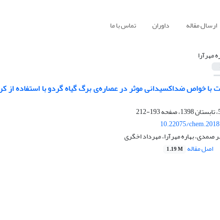
ارسال مقاله
داوران
تماس با ما
ه مهرآرا
ت با خواص ضداکسیدانی موثر در عصاره‌ی برگ گیاه گردو با استفاده از کر
193-212
10.22075/chem.2018
 صمدی، بهاره مهرآرا، مهرداد اخگری
اصل مقاله
1.19 M