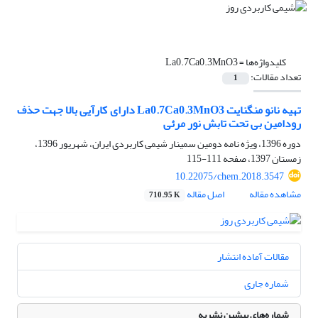
کلیدواژه‌ها =
La0.7Ca0.3MnO3
تعداد مقالات:
1
تهیه نانو منگنایت La0.7Ca0.3MnO3 دارای کارآیی بالا جهت حذف
رودامین بی تحت تابش نور مرئی
دوره 1396، ویژه نامه دومین سمینار شیمی کاربردی ایران، شهریور 1396،
زمستان 1397، صفحه
111-115
10.22075/chem.2018.3547
مشاهده مقاله
اصل مقاله
710.95 K
مقالات آماده انتشار
شماره جاری
شماره‌های پیشین نشریه