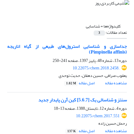
کلیدواژه‌ها =
شناسایی
تعداد مقالات:
3
جداسازی و شناسایی استرول‌های طبیعی از گیاه اناریجه
(Pimpinella affinis)
دوره 13، شماره 48، پاییز 1397، صفحه
241-250
10.22075/chem.2018.2458.
یعقوب صرافی، حسین دهقان، حدیث توحدی
مشاهده مقاله
اصل مقاله
1.02 M
سنتز و شناسائی یک [5.6.7] کین آرن پایدار جدید
دوره 4، شماره 12، تابستان 1388، صفحه
13-18
10.22075/chem.2017.551
رحمان حسین زاده
مشاهده مقاله
اصل مقاله
137 K