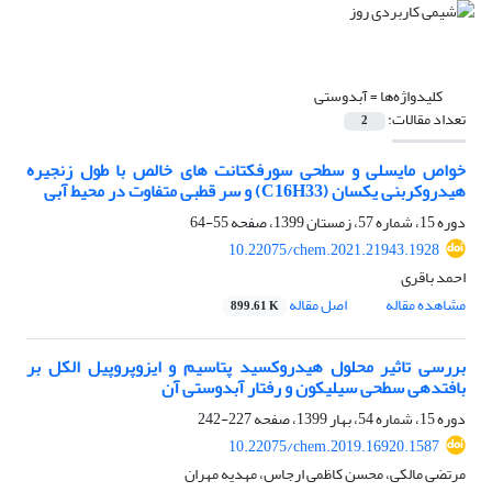
کلیدواژه‌ها =
آبدوستی
تعداد مقالات:
2
خواص مایسلی و سطحی سورفکتانت های خالص با طول زنجیره
هیدروکربنی یکسان (C16H33) و سر قطبی متفاوت در محیط آبی
دوره 15، شماره 57، زمستان 1399، صفحه
55-64
10.22075/chem.2021.21943.1928
احمد باقری
مشاهده مقاله
اصل مقاله
899.61 K
بررسی تاثیر محلول هیدروکسید پتاسیم و ایزوپروپیل الکل بر
بافتدهی سطحی سیلیکون و رفتار آبدوستی آن
دوره 15، شماره 54، بهار 1399، صفحه
227-242
10.22075/chem.2019.16920.1587
مرتضی مالکی، محسن کاظمی ارجاس، مهدیه مهران