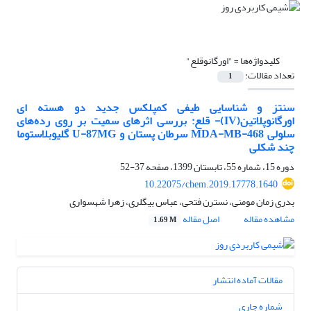
کلیدواژه‌ها =
"اورگانوقلع"
تعداد مقالات:
1
سنتز و شناسایی طیفی کمپلکس جدید دو هسته ای
اورگانوپلاتین(IV)- قلع: بررسی اثرهای سمیت بر روی رده‌های
سلولی MDA-MB-468 سرطان پستان و U-87MG گلیوبلاستوما
چند شکلی
دوره 15، شماره 55، تابستان 1399، صفحه
37-52
10.22075/chem.2019.17778.1640
بدری زمان مومنی، نسترن فتحی، عباس بیگلری، زهرا شهسواری
مشاهده مقاله
اصل مقاله
1.69 M
مقالات آماده انتشار
شماره جاری