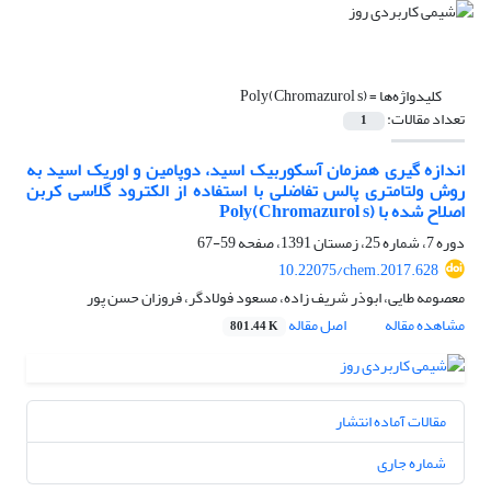
کلیدواژه‌ها =
Poly(Chromazurol s)
تعداد مقالات:
1
اندازه گیری همزمان آسکوربیک اسید، دوپامین و اوریک اسید به
روش ولتامتری پالس تفاضلی با استفاده از الکترود گلاسی کربن
اصلاح شده با Poly(Chromazurol s)
دوره 7، شماره 25، زمستان 1391، صفحه
59-67
10.22075/chem.2017.628
معصومه طایی، ابوذر شریف زاده، مسعود فولادگر، فروزان حسن پور
مشاهده مقاله
اصل مقاله
801.44 K
مقالات آماده انتشار
شماره جاری