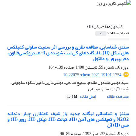
کلیدواژه‌ها =
نیکل (II)
تعداد مقالات:
2
سنتز، شناسایی، مطالعه نظری و بررسی اثر سمیت سلولی کمپلکس
های نیکل (II) با لیگاندهای کی لیت شونده ی 3-هیدروکسی‌فلاون،
دفریپیرون و مالتول
دوره 16، شماره 59، تابستان 1400، صفحه
139-164
10.22075/chem.2021.19101.1754
سید مجتبی مشمول مقدم، سمیع صالحی، مجتبی تارین، امیر شکوه سلجوقی،
شمیلا آزموده، مریم بابایی
مشاهده مقاله
اصل مقاله
1.46 M
سنتز و شناسائی لیگاند جدید باز شیف نامتقارن چهار دندانه
N2O2 و کمپلکس های آهن (II)، کبالت (II)، نیکل (II)، روی (II) و
مس (II) آن
دوره 9، شماره 32، پاییز 1393، صفحه
89-96