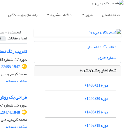
صفحه اصلی
مرور
اطلاعات نشریه
راهنمای نویسندگان
نویسنده =
سید
تعداد مقالات:
2
مقالات آماده انتشار
تخریب رنگ نساجی اسید قرمز 361 با استفاده از ازون تولید شده روی سطح
شماره جاری
دوره 17، شماره 63، تابستان 1401، صفحه
.22485.1947
شماره‌های پیشین نشریه
محمد کریمی، علی 
مشاهده مقاله
دوره 21 (1405)
طراحی یک روش الکتر
دوره 20 (1404)
دوره 15، شماره 57، زمستان 1399، صفحه
دوره 19 (1403)
.20474.1848
محمد کریمی، علی 
دوره 18 (1402)
مشاهده مقاله