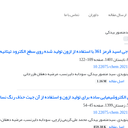
ارسال مقاله
داوران
تماس با ما
منصور بیدکی
 الکترود تیتانیم اصلاح شده با اکسیدهای فلزی و نانو لوله‌های کربنی
109-122
10.22075/chem.2021
بنویدی، سید منصور بیدکی، سودابه دلیرنسب، مرضیه دهقان طزرجانی
اصل مقاله
1.16 M
وشیمیایی ساده برای تولید ازون و استفاده از آن جهت حذف رنگ نساجی راکتیو آبی 203 (B 203
45-54
10.22075/chem.2021
بنویدی، سیدمنصور بیدکی، محمد علی کریمی زارچی، سودابه دلیرنسب، مرضیه دهقان 
اصل مقاله
859.38 K