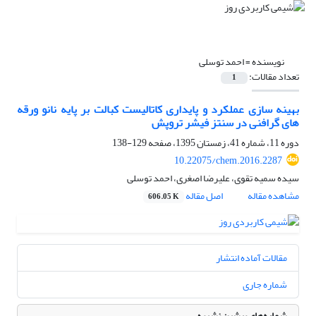
نویسنده =
احمد توسلی
تعداد مقالات:
1
بهینه سازی عملکرد و پایداری کاتالیست کبالت بر پایه نانو ورقه
های گرافنی در سنتز فیشر تروپش
دوره 11، شماره 41، زمستان 1395، صفحه
129-138
10.22075/chem.2016.2287
سیده سمیه تقوی، علیرضا اصغری، احمد توسلی
مشاهده مقاله
اصل مقاله
606.05 K
مقالات آماده انتشار
شماره جاری
شماره‌های پیشین نشریه