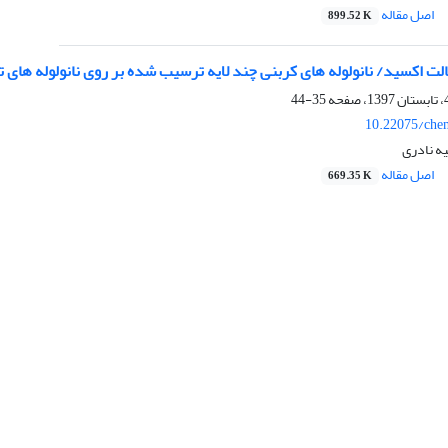
اصل مقاله
899.52 K
الت اکسید/ نانولوله های کربنی چند لایه ترسیب شده بر روی نانولوله های 
35-44
10.22075/che
ه نادری
اصل مقاله
669.35 K