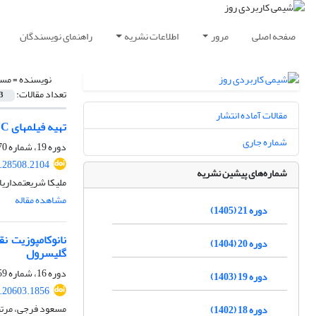
صفحه اصلی
مرور
اطلاعات نشریه
راهنمای نویسندگان
نویسنده =
مسع
تعداد مقالات:
3
مقالات آماده انتشار
تهیه فیلمهای WO3/CNTs-Graphite-PVC متخلخل و ارزان قیمت با قدرت مکانیکی بالا برای کاربرد به عنوان بیوآند در پیل سوختی میکروبی
شماره جاری
دوره 19، شماره 70، بهار 1403، صفحه
.28508.2104
شماره‌های پیشین نشریه
ملیکا شریعتمداری
مشاهده مقاله
دوره 21 (1405)
نانوکامپوزیت ن
دوره 20 (1404)
گلیسرول
دوره 16، شماره 59، تابستان 1400، صفحه
دوره 19 (1403)
.20603.1856
مسعود فرجی، مرت
دوره 18 (1402)