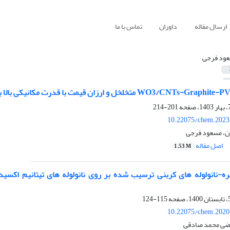
ارسال مقاله
داوران
تماس با ما
ود فرجی
201-214
10.22075/chem.2023
ان، مسعود فرجی
اصل مقاله
1.53 M
قره-نانولوله های کربنی ترسیب شده بر روی نانولوله های تیتانیم اکس
115-124
10.22075/chem.2020
ضی محمد صادقی