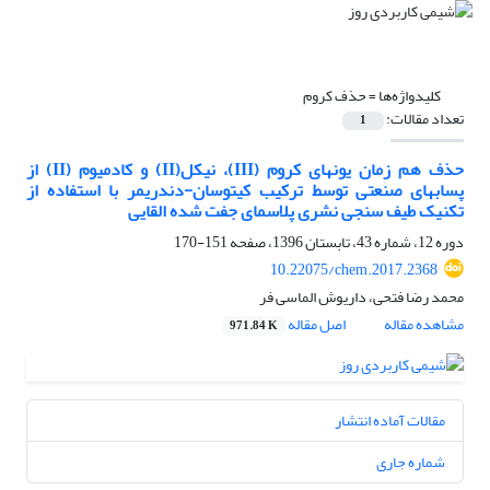
کلیدواژه‌ها =
حذف کروم
تعداد مقالات:
1
حذف هم زمان یونهای کروم (III)، نیکل(II) و کادمیوم (II) از
پسابهای صنعتی توسط ترکیب کیتوسان-دندریمر با استفاده از
تکنیک طیف سنجی نشری پلاسمای جفت شده القایی
دوره 12، شماره 43، تابستان 1396، صفحه
151-170
10.22075/chem.2017.2368
محمد رضا فتحی، داریوش الماسی فر
مشاهده مقاله
اصل مقاله
971.84 K
مقالات آماده انتشار
شماره جاری