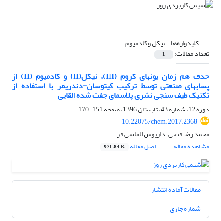
کلیدواژه‌ها =
نیکل و کادمیوم
تعداد مقالات:
1
حذف هم زمان یونهای کروم (III)، نیکل(II) و کادمیوم (II) از
پسابهای صنعتی توسط ترکیب کیتوسان-دندریمر با استفاده از
تکنیک طیف سنجی نشری پلاسمای جفت شده القایی
دوره 12، شماره 43، تابستان 1396، صفحه
151-170
10.22075/chem.2017.2368
محمد رضا فتحی، داریوش الماسی فر
مشاهده مقاله
اصل مقاله
971.84 K
مقالات آماده انتشار
شماره جاری