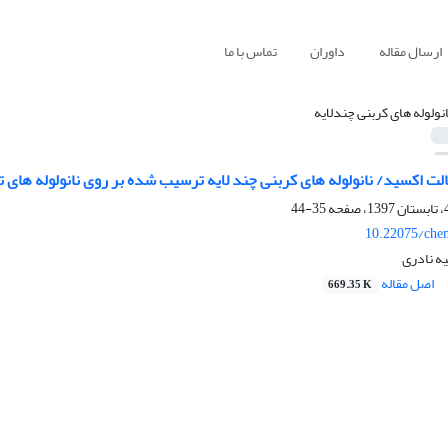
ارسال مقاله
داوران
تماس با ما
انولوله های کربنی چندلایه
الت اکسید/ نانولوله های کربنی چند لایه ترسیب شده بر روی نانولوله های 
35-44
10.22075/che
ه نادری
اصل مقاله
669.35 K