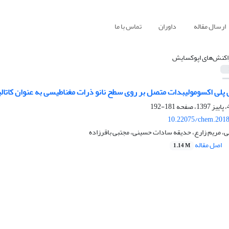
ارسال مقاله
داوران
تماس با ما
اکنش‌های اپوکسایش
پلی اکسومولیبدات متصل بر روی سطح نانو ذرات مغناطیسی به عنوان کاتالی
181-192
10.22075/chem.2018
، مریم زارع، حدیقه سادات حسینی، مجتبی باقرزاده
اصل مقاله
1.14 M