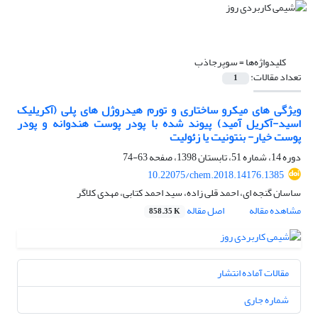
کلیدواژه‌ها =
سوپرجاذب
تعداد مقالات:
1
ویژگی های میکرو ساختاری و تورم هیدروژل های پلی (آکریلیک
اسید-آکریل آمید) پیوند شده با پودر پوست هندوانه و پودر
پوست خیار- بنتونیت یا زئولیت
دوره 14، شماره 51، تابستان 1398، صفحه
63-74
10.22075/chem.2018.14176.1385
ساسان گنجه ای، احمد قلی زاده، سید احمد کتابی، مهدی کلاگر
مشاهده مقاله
اصل مقاله
858.35 K
مقالات آماده انتشار
شماره جاری