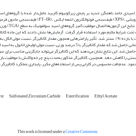
 جامد ناهمگن جدید بر پایه‌ی زیرکونیوم کاربید عامل‌دار شده با گروه‌های اسید سولفونیک (ZrC@SO₃H) سنتز شد و با استفاده از 
طیف‌سنجی مادون قرمز تبدیل فوریه (FT-IR)، طیف‌سنجی فوتوالکترون اشعه ایکس (XPS)، میکروسکوپ الکت
وزن‌سنجی حرارتی (TGA) و تیتراسیون اس
 تحت شرایط ملایم مورد استفاده قرار گرفت. آزمایش‌ها نشان دادند که این ماده کاتال
بالایی در واکنش‌های استری‌سازی دارد، به‌طوری که در شرایط بهینه، اتیل‌استات با بازده ۹۱٪ سنتز شد. تأثیر پارامترهایی همچون مقدار کاتالیزگر، نسبت
دمای واکنش بر نرخ تبدیل اسید استیک بررسی گردید. بیشترین میزان تبدیل زمانی حاصل شد که مقدار کاتالیزگر با 5 درصد وزنی، نسبت مولی 
80 درجه سانتیگراد نتیجه واکنش حاصل شد. این نتایج نشان می‌دهند که این کاتالیزگر می‌تواند جایگزینی مناسب ب
 سنتی را کاهش دهد. همچنین، کاتالیزگر مذکور به‌مدت پنج چرخه‌ واکنش با موفقیت باز
yst
Sulfonated Zirconium Carbide
Esterification
Ethyl Acetate
This work is licensed under a
Creative Commons