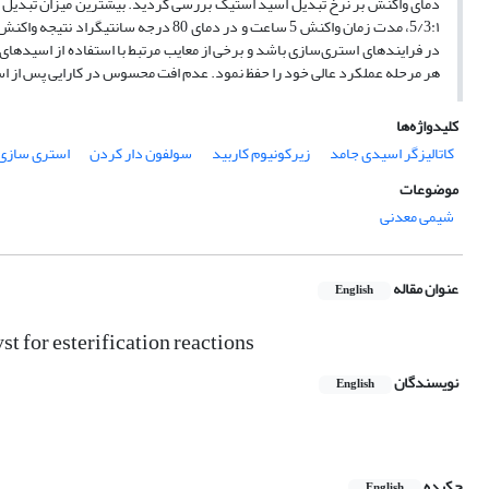
5/3:۱، مدت زمان واکنش 5 ساعت و در دمای
در فرایندهای استری‌سازی باشد و برخی از معایب مرتبط با استفاده از اسیدها
هر مرحله عملکرد عالی خود را حفظ نمود. عدم افت محسوس در کارایی پس از استفا
کلیدواژه‌ها
کاتالیزگر اسیدی جامد
زیرکونیوم کاربید
سولفون دار کردن
استری سازی
موضوعات
شیمی معدنی
عنوان مقاله
English
st for esterification reactions
نویسندگان
English
چکیده
English