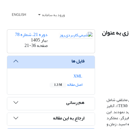
ورود به سامانه
ENGLISH
زی به عنوان
دوره 21، شماره 78
بهار 1405
صفحه
21-36
فایل ها
XML
اصل مقاله
1.3 M
) سنتز شد و با استفاده از روش‌های مختلفی شامل
هم رسانی
طیف‌سنجی مادون قرمز تبدیل فوریه (FT-IR)، طیف‌سنجی فوتوالکترون اشعه ایکس (XPS)، میکروسکوپ الکترونی روبشی (SEM)، میکروسکوپ الکترونی عبوری (TEM)، آنالیز
مورد مشخصه‌یابی قرار گرفت. نتایج این آزمون‌ها اتصال موفقیت‌آمیز گروه‌های اسید سولفونیک به سطح ZrC را تأیید نمودند. این
ارجاع به این مقاله
لیزگر، عملکرد
بت مولی الکل به اسید، زمان و