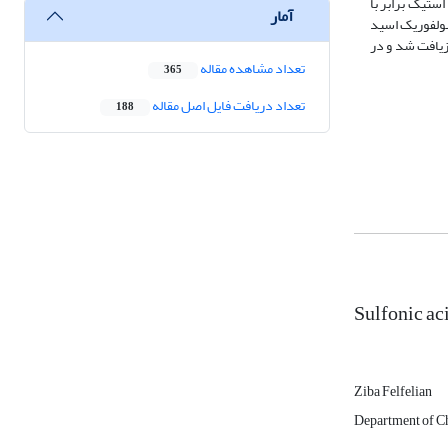
ی اولیه‌ی اتانول به اسید استیک برابر با
آمار
برای سولفوریک اسید
زیافت شد و در
تعداد مشاهده مقاله
365
تعداد دریافت فایل اصل مقاله
188
Sulfonic aci
Ziba Felfelian
Department of C