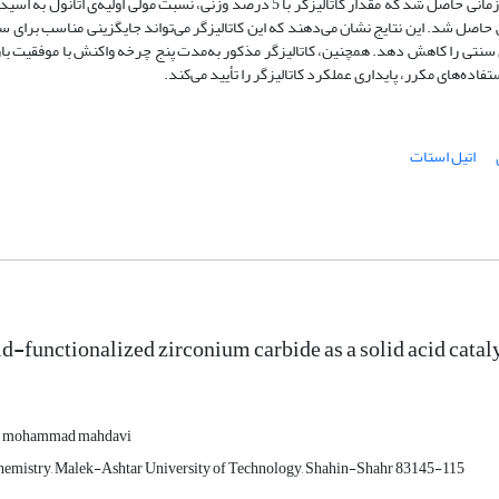
دمای واکنش بر نرخ تبدیل اسید استیک بررسی گردید. بیشترین میزان تبدیل زمانی حاصل شد که مقدار کاتالیزگر با 5 درصد وزنی، نسبت مول
 80 درجه سانتیگراد نتیجه واکنش حاصل شد. این نتایج نشان می‌دهند که این کاتالیزگر می‌تواند جایگزینی مناسب 
ی سنتی را کاهش دهد. همچنین، کاتالیزگر مذکور به‌مدت پنج چرخه‌ واکنش با موفقیت با
ده‌های مکرر، پایداری عملکرد کاتالیزگر را تأیید می‌کند.
اتیل استات
d-functionalized zirconium carbide as a solid acid cataly
mohammad mahdavi
hemistry, Malek-Ashtar University of Technology, Shahin-Shahr 83145-115