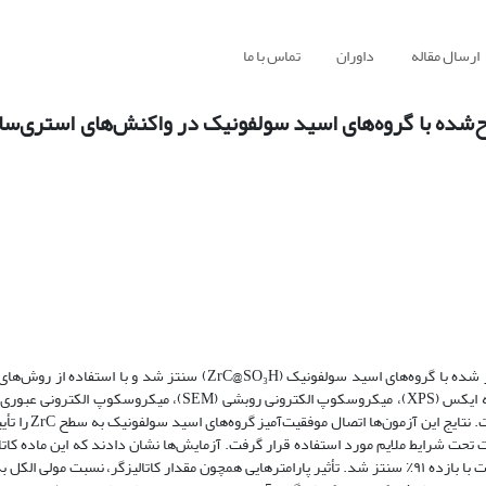
ارسال مقاله
داوران
تماس با ما
ح‌شده با گروه‌های اسید سولفونیک در واکنش‌های استری‌سا
یک کاتالیزگر اسیدی جامد ناهمگن جدید بر پایه‌ی زیرکونیوم کاربید عامل‌دار شده با گروه‌های اسید سولفونیک (ZrC@SO₃H
وزن‌سنجی حرارتی (TGA) و تیتراسیون اسید-باز 
ت تحت شرایط ملایم مورد استفاده قرار گرفت. آزمایش‌ها نشان دادند که این ماده کاتا
بالایی در واکنش‌های استری‌سازی دارد، به‌طوری که در شرایط بهینه، اتیل‌استات با بازده ۹۱٪ سنتز شد. تأثیر پارامترهایی همچون مقدار کاتالیزگر، نس