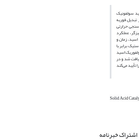
روش‌های مختلفی شامل
رونی روبشی (SEM)، میکروسکوپ الکترونی عبوری (TEM)، آنالیز
ید-باز مورد مشخصه‌یابی قرار گرفت. نتایج این آزمون‌ها اتصال موفقیت‌آمیز گروه‌های اسید سولفونیک به سطح ZrC را تأیید نمودند. این
یزگر، عملکرد
 مولی الکل به اسید، زمان و
اولیه‌ی اتانول به اسید استیک برابر با
رای سولفوریک اسید
یافت شد و در
Solid Acid Catal
اشتراک خبرنامه