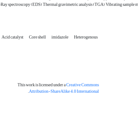
-Ray spectroscopy (EDS), Thermal gravimetric analysis (TGA), Vibrating sample
Acid catalyst
Core shell
imidazole
Heterogenous
This work is licensed under a
Creative Commons
.
Attribution-ShareAlike 4.0 International