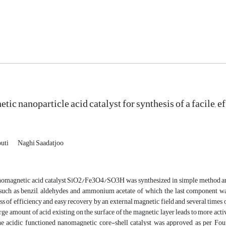
ic nanoparticle acid catalyst for synthesis of a facile, e
uti
Naghi Saadatjoo
omagnetic acid catalyst SiO2/Fe3O4/SO3H was synthesized in simple method and u
uch as benzil, aldehydes and ammonium acetate of which the last component was
oss of efficiency and easy recovery by an external magnetic field and several tim
arge amount of acid existing on the surface of the magnetic layer leads to more activi
he acidic functioned nanomagnetic core-shell catalyst was approved as per Fou