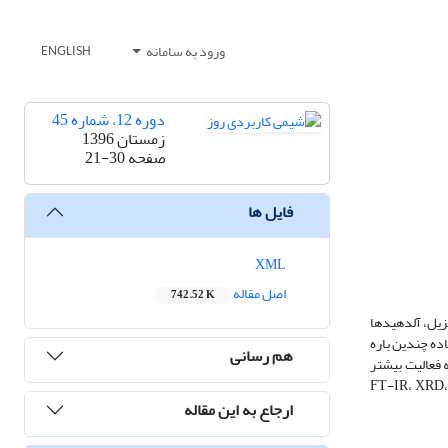
ورود به سامانه
ENGLISH
دوره 12، شماره 45
زمستان 1396
صفحه
21-30
فایل ها
XML
اصل مقاله
742.52 K
ازول‌های سه استخلاف 2و4و5- ، بوسیله ی سه جزء بنزیل، آلدهید‌ها
اده چندین باره
هم رسانی
طیسی منجر به فعالیت بیشتر
مل دار بوسیله ی دستگاه‌های FT-IR، XRD، EDS، TGA، VSM، TEM
ارجاع به این مقاله