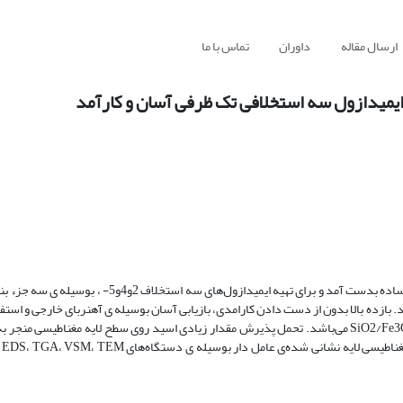
ارسال مقاله
داوران
تماس با ما
یمیدازول سه استخلافی تک ظرفی آسان و کارآمد
کاتالیست نانو مغناطیس اسیدی اصلاح شده (SiO2/Fe3O4/SO3H) به روشی ساده بدست آمد و برای تهیه ایمید
. بازده بالا بدون از دست دادن کارامدی، بازیابی آسان بوسیله ی آهنربای خارجی و استف
از کاتالیست بدون کاهش محسوس در بازده از مزایای این کاتالیست SiO2/Fe3O4/SO3H می‌باشد. تحمل پذیرش مقدار زیادی اسید روی سطح لایه مغنا
کاتالیست و در نتیجه بازده ایمیدازول سه استخلافی افزایش می‏یابد. نانو ذره مغناطیسی لایه نشانی شده‌ی عا