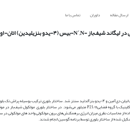
ارسال مقاله
داوران
تماس با ما
دو بنزیلیدین) اتان-۱و۲-دی‌آمین
بررسی قرار گرفت و نشان داده ‌شد که ترکیب مربوطه در سیستم بلوری مونوکلینیک با گروه فضاییP21/n متبلور
مت دی‌آمین قرار دارد. با استفاده از محاسبات نظری میزان انرژی برهمکنش‌های برون مولکولی واحد های مولکولی د
یل شده از ساختار بلوری توسط برنامه گوسین انجام شدند.