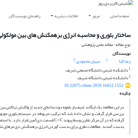
صفحه اصلی
مرور
اطلاعات نشریه
راهنمای نویسندگان
ساختار بلوری و محاسبه انرژی برهمکنش های بین مولکولی در لیگاند شیف‌باز -N´,N-بیس (۴-ی
نوع مقاله : مقاله علمی پژوهشی
نویسندگان
2
1
رضا کیا
سهیل محمودی
1
دانشکده شیمی دانشگاه صنعتی شریف
2
دانشکده شیمی دانشگاه شریف
10.22075/chem.2019.16412.1553
چکیده
گرفته که در آن مرکز تقارن وسط پیوند C─C قس
بدست آمدند. مطالعات نظری برای بدست آوردن انرژی برهمکنش دی مرهای تشک